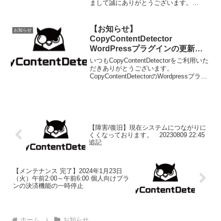
まして誠にありがとうございます。
【2021年12月28日】以下、ページにて
「よくある質問」を追記いたしました。
併せてご確認くださ...
【お知らせ】
お知らせ
CopyContentDetector
WordPressプラグインの更新の
お知らせ
いつもCopyContentDetectorをご利用いた
だきありがとうございます。
CopyContentDetectorのWordpressプラグ
インを更新いたしました。以下の問題に
ついて修正をしています。■チェックボタ
ンを押してもチェック...
【障害/復旧】現在システムにつながりに
くくなっております。 20230809 22:45
追記
【メンテナンス 完了】2024年1月23日
（火）午前2:00～午前6:00 個人向けプラ
ンの決済機能の一時停止
ホーム
お知らせ