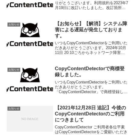
りがとうございます。利用規約を2023年7
月19日に改訂いたしました。改訂箇所第
１１条 アクセス解析の利用 を追加
いたしました。今後とも
CopyContentDetectorをよろし...
【お知らせ】【解消】システム障
お知らせ
害による遅延が発生しておりま
す。
いつもCopyContentDetectorをご利用いた
だきありがとうございます。2024年10月
11日 20:10ごろからネットワーク障害で
コピーチェックに遅延が発生しておりま
す。現在、解消のためにサーバ管理会社
へ確認しております。【追記...
CopyContentDetectorで商標登
お知らせ
録しました。
いつもCopyContentDetectorをご利用いた
だきありがとうございます。
「CopyContentDetector」で商標登録して
みました。Rのマークをつけれるようにな
りました。特に何かが変わるわけでは無
いですが、今後ともCopyC...
【2021年12月28日 追記】今後の
お知らせ
CopyContentDetectorのご利用
につきまして
CopyContentDetector ご利用者各位平素
はCopyContentDetectorをご愛顧いただき