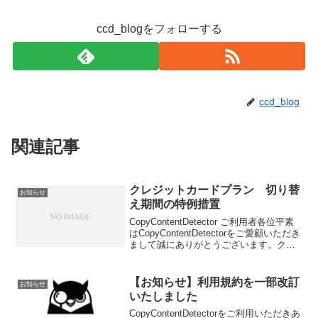
ccd_blogをフォローする
ccd_blog
関連記事
クレジットカードプラン 切り替
お知らせ
え期間の特例措置
CopyContentDetector ご利用者各位平素
はCopyContentDetectorをご愛顧いただき
まして誠にありがとうございます。クレ
ジットカードプラン 切り替え期間の特
例措置 を追記いたしました。併せてご
確認ください。以上、...
【お知らせ】利用規約を一部改訂
お知らせ
いたしました
CopyContentDetectorをご利用いただきあ