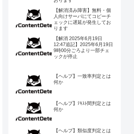
おります
【解消済み障害】無料・個
人向けサーバにてコピーチ
ェックに遅延が発生してお
ります
【解消 2025年6月19日
12:47追記】2025年6月19日
9時00分ごろより一部チェ
ックが停止
【ヘルプ】一致率判定とは
何か
【ヘルプ】ﾃｷｽﾄ間判定とは
何か
【ヘルプ】類似度判定とは