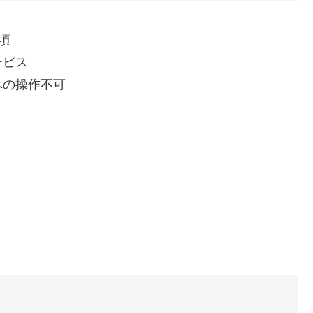
分頃
ービス
への操作不可