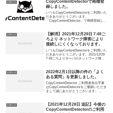
下二点を追記いたしま...
CopyContentDetectorで商標登
お知らせ
録しました。
いつもCopyContentDetectorをご利用いた
だきありがとうございます。
「CopyContentDetector」で商標登録して
みました。Rのマークをつけれるようにな
りました。特に何かが変わるわけでは無
いですが、今後ともCopyC...
【解消】2021年12月29日 7:49ご
お知らせ
ろより ネットワーク障害により
接続しにくくなっております。
いつもCopyContentDetectorをご利用いた
だきありがとうございます。2021/12/29
7:49ごろよりサーバのネットワーク障害
によるサイトに接続できない障害が一部
発生しています。現在サーバ管理会社に
問い合わせ中です。しばら...
2022年2月1日以降の件の「よく
お知らせ
ある質問」を更新しました。
CopyContentDetector ご利用者各位平素
はCopyContentDetectorをご愛顧いただき
まして誠にありがとうございます。
【2022年1月19日】以下、ページにて
「よくある質問」を追記いたしました。
併せてご確認ください...
【2021年12月28日 追記】今後の
お知らせ
CopyContentDetectorのご利用