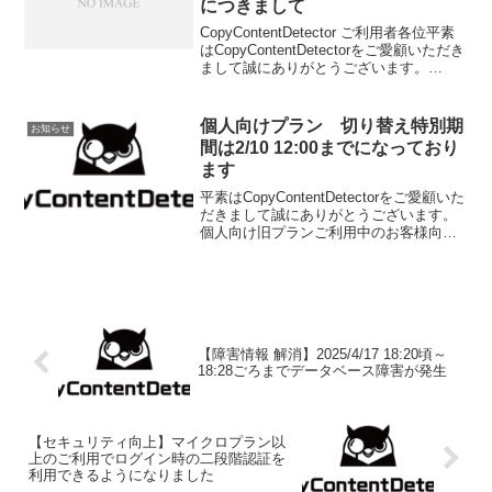
につきまして
CopyContentDetector ご利用者各位平素
はCopyContentDetectorをご愛顧いただき
まして誠にありがとうございます。
【2021年12月28日】以下、ページにて
「よくある質問」を追記いたしました。
併せてご確認くださ...
個人向けプラン 切り替え特別期
お知らせ
間は2/10 12:00までになっており
ます
平素はCopyContentDetectorをご愛顧いた
だきまして誠にありがとうございます。
個人向け旧プランご利用中のお客様向け
の特別処置が、「2022年2月10日 12:00頃
まで」となっております。2022年2月10
12:00以降も個...
【障害情報 解消】2025/4/17 18:20頃～
18:28ごろまでデータベース障害が発生
【セキュリティ向上】マイクロプラン以
上のご利用でログイン時の二段階認証を
利用できるようになりました