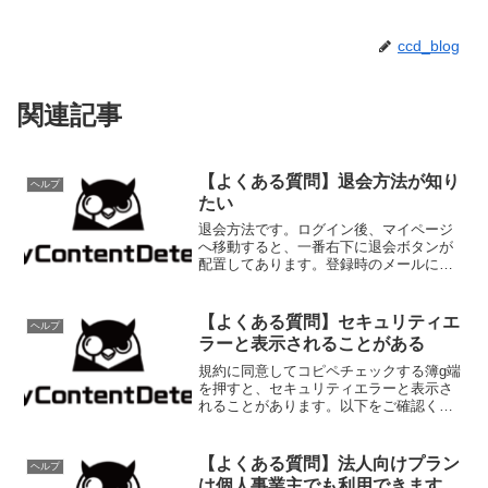
ccd_blog
関連記事
【よくある質問】退会方法が知り
ヘルプ
たい
退会方法です。ログイン後、マイページ
へ移動すると、一番右下に退会ボタンが
配置してあります。登録時のメールにも
退会方法が記載してありますので、併せ
てご確認いただければと思います。
【よくある質問】セキュリティエ
ヘルプ
ラーと表示されることがある
規約に同意してコピペチェックする簿g端
を押すと、セキュリティエラーと表示さ
れることがあります。以下をご確認くだ
さい。に対してCookieが受け入れされて
いないユーザ情報のセッションを保持す
るために、Cookieを利用しています。セ
【よくある質問】法人向けプラン
ヘルプ
キュリティ...
は個人事業主でも利用できます