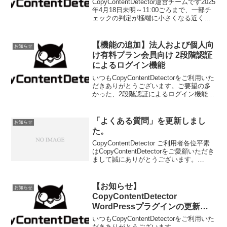
CopyContentDetector運営チームです2025
年4月18日未明～11:00ごろまで、一部チ
ェックの判定が極端に小さくなる近くな
る現象が発生しておりました。【原因】
検索結果の書式が一部変更になったた
め、正しく文章を認識することが...
【機能の追加】法人および個人向
お知らせ
け有料プラン会員向け 2段階認証
によるログイン機能
いつもCopyContentDetectorをご利用いた
だきありがとうございます。ご要望の多
かった、2段階認証によるログイン機能を
リリースいたしました。セキュリティ向
上にご活用ください。対象 法人向けプラ
ンをご利用中のユーザ様 個人向けマイ...
「よくある質問」を更新しまし
お知らせ
た。
CopyContentDetector ご利用者各位平素
はCopyContentDetectorをご愛顧いただき
まして誠にありがとうございます。
【2022年1月25日】以下、ページにて
「よくある質問」を追記いたしました以
下二点を追記いたしま...
【お知らせ】
お知らせ
CopyContentDetector
WordPressプラグインの更新の
お知らせ
いつもCopyContentDetectorをご利用いた
だきありがとうございます。