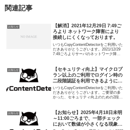
関連記事
【解消】2021年12月29日 7:49ご
お知らせ
ろより ネットワーク障害により
接続しにくくなっております。
いつもCopyContentDetectorをご利用いた
だきありがとうございます。2021/12/29
7:49ごろよりサーバのネットワーク障害
によるサイトに接続できない障害が一部
発生しています。現在サーバ管理会社に
問い合わせ中です。しばら...
【セキュリティ向上】マイクロプ
お知らせ
ラン以上のご利用でログイン時の
二段階認証を利用できるようにな
りました
いつもCopyContentDetectorをご利用いた
だきありがとうございます。ご要望の多
かった、セキュリティ向上のための2段階
認証によるログイン機能を、個人向けマ
イクロプラン以上でもご利用いただける
ようになりました。リリース後、ご利用
【お知らせ】2025年4月18日未明
お知らせ
い...
～11:00ごろまで、一部チェック
において数値が小さくなる現象が
発生