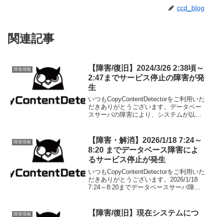
ccd_blog
関連記事
【障害/復旧】2024/3/26 2:38頃～
障害情報
2:47までサービス停止の障害が発
生
いつもCopyContentDetectorをご利用いた
だきありがとうございます。データベー
スサーバの障害により、システムが以下
の時間不安定になりアクセスができない
状態になっておりました。2024/3/26 2:38
頃～2:47現在は、サー...
【障害・解消】2026/1/18 7:24～
障害情報
8:20 までデータベース障害によ
るサービス停止が発生
いつもCopyContentDetectorをご利用いた
だきありがとうございます。2026/1/18
7:24～8:20までデータベースサーバ障害
によるサービス停止が発生しておりまし
た。【原因】サーバ基盤起因による、デ
ータベースサーバの強制...
【障害/復旧】現在システムにつ
障害情報