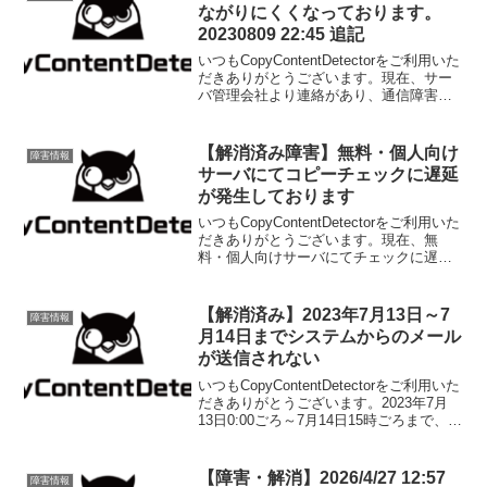
ながりにくくなっております。
20230809 22:45 追記
いつもCopyContentDetectorをご利用いた
だきありがとうございます。現在、サー
バ管理会社より連絡があり、通信障害が
発生しております。上記の関係でサービ
スに接続しにくい状況が発生しておりま
す。復旧まで今しばらくお待ちくださ
【解消済み障害】無料・個人向け
障害情報
い。２...
サーバにてコピーチェックに遅延
が発生しております
いつもCopyContentDetectorをご利用いた
だきありがとうございます。現在、無
料・個人向けサーバにてチェックに遅延
が発生しております。解消までしばらく
お待ちください。2025年8月5日 11:40頃
解消いたしました。ご迷惑をおか...
【解消済み】2023年7月13日～7
障害情報
月14日までシステムからのメール
が送信されない
いつもCopyContentDetectorをご利用いた
だきありがとうございます。2023年7月
13日0:00ごろ～7月14日15時ごろまで、メ
ールサーバ障害によるシステムメールの
送信エラーが発生しておりました。現在
は解消しております。ご迷...
【障害・解消】2026/4/27 12:57
障害情報