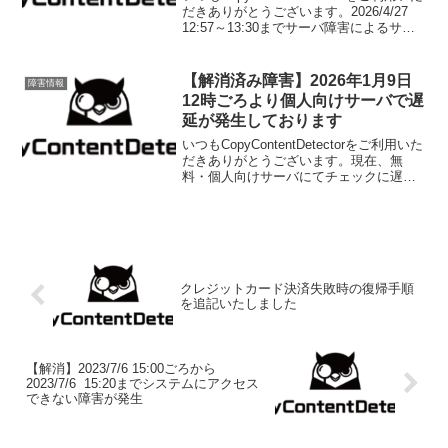
だきありがとうございます。2026/4/27
12:57～13:30までサーバ障害によるサー
ビス停止が発生しておりました。【原
因】サーバのファイルシステム破損起因
によるサーバ障害が発生...
【解消済み障害】2026年1月9日
障害情報
12時ごろより個人向けサーバで遅
延が発生しております
いつもCopyContentDetectorをご利用いた
だきありがとうございます。現在、無
料・個人向けサーバにてチェックに遅延
が発生しております。現在原因を確認し
ております。解消までしばらくお待ちく
ださい。2026年1月9日15時現在解消し...
クレジットカード決済失敗時の復帰手順
を追記いたしました
【解消】2023/7/6 15:00ごろから
2023/7/6 15:20までシステムにアクセス
できない障害が発生