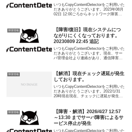
いつもCopyContentDetectorをご利用いた
だきありがとうございます。2023年08月
02日 12:00ごろからネットワーク障害で
コピーチェックに遅延が発生しておりま
す。現在、解消のためにサーバ管理会社
へ確認しております。※8/...
【障害/復旧】現在システムにつ
障害情報
ながりにくくなっております。
20230809 22:45 追記
いつもCopyContentDetectorをご利用いた
だきありがとうございます。現在、サー
バ管理会社より連絡があり、通信障害が
発生しております。上記の関係でサービ
スに接続しにくい状況が発生しておりま
す。復旧まで今しばらくお待ちくださ
【解消】現在チェック遅延が発生
障害情報
い。２...
しております。
いつもCopyContentDetectorをご利用いた
だきありがとうございます。2022/1/31
20時現在現在、チェックに遅延が発生し
ております。【2022年1月31 22:30追記】
サーバ会社のネットワーク障害による通
信障害です。復...
【障害・解消】2026/4/27 12:57
障害情報
～13:30 までサーバ障害によるサ
ービス停止が発生
いつもCopyContentDetectorをご利用いた