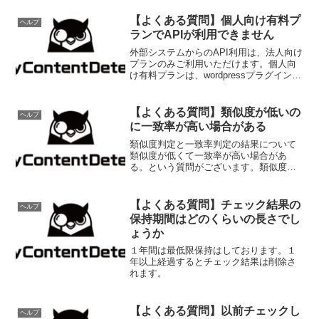
【よくある質問】個人向け有料プ
ヘルプ
ランでAPIが利用できません
外部システムからのAPI利用は、法人向け
プランのみご利用いただけます。個人向
け有料プランは、wordpressプラグインか
らのみ利用可能です。法人向けプランは
以下のなります。
【よくある質問】類似度が低いの
ヘルプ
に一致率が高い場合がある
類似度判定と一致率判定の結果について
類似度が低くて一致率が高い場合があ
る。という質問がございます。類似度を
基本にご確認いただければと思います。
一致率が高くなりがちな理由一致率は単
純に形態素解析で分割した結果を比較し
【よくある質問】チェック結果の
ヘルプ
たものになります。例：今日...
保持期間はどのくらいの長さでし
ょうか
１年間は最低限保持はしております。１
年以上経過するとチェック結果は削除さ
れます。
【よくある質問】以前チェックし
ヘルプ