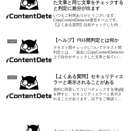
た文章と同じ文章をチェックする
と判定に差分が出ます
いつもご利用ありがとうございます。
CopyContentDetector運営チームです。
【よくある質問】以前チェックした内容
と差分が出ます数日前に確認した文章と
同じ文章でチェックをしたときに、チェ
ック結果に差分が出ることがござます。
【ヘルプ】ﾃｷｽﾄ間判定とは何か
ヘルプ
システム...
テキスト間チェックについてテキスト間
判定とは、「過去にCopyContentDetector
上で自分がチェックした文章と似ている
か」確認する機能です。インターネット
上の文章ではなく、CopyContentDetector
上の今まで自分がチェ...
【よくある質問】セキュリティエ
ヘルプ
ラーと表示されることがある
規約に同意してコピペチェックする簿g端
を押すと、セキュリティエラーと表示さ
れることがあります。以下をご確認くだ
さい。に対してCookieが受け入れされて
いないユーザ情報のセッションを保持す
るために、Cookieを利用しています。セ
キュリティ...