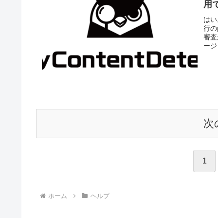
用
はい
行の
審査
ージ
次
1
ホーム
ヘルプ