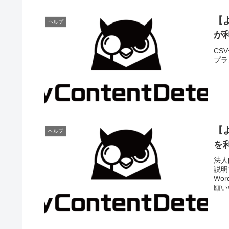
【
ヘルプ
が
CS
プラ
【
ヘルプ
を
法人
説明
Wo
願い