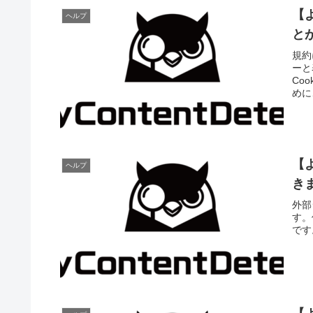
【
ヘルプ
と
規約
ーと
Co
めに
【
ヘルプ
き
外部
す。
です