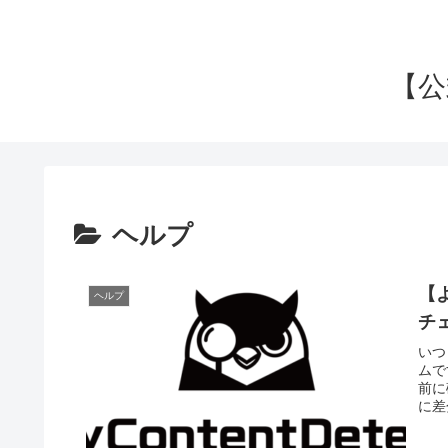
【公式
ヘルプ
【
ヘルプ
チ
いつ
ムで
前に
に差