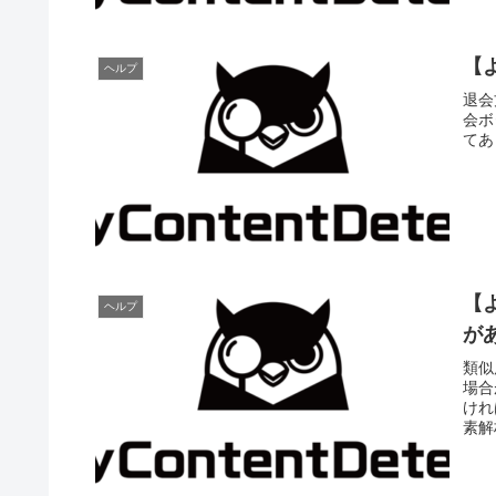
【
ヘルプ
退会
会ボ
てあ
【
ヘルプ
が
類似
場合
けれ
素解