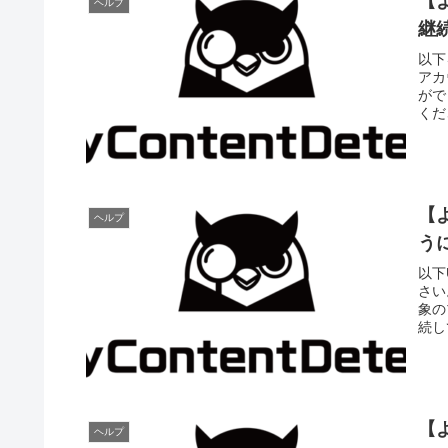
【
ヘルプ
継
以下
アカ
がで
くだ
【
ヘルプ
う
以下
さい
象の
続し
【
ヘルプ