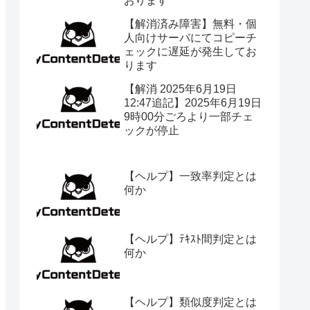
おります
【解消済み障害】無料・個
人向けサーバにてコピーチ
ェックに遅延が発生してお
ります
【解消 2025年6月19日
12:47追記】2025年6月19日
9時00分ごろより一部チェ
ックが停止
【ヘルプ】一致率判定とは
何か
【ヘルプ】ﾃｷｽﾄ間判定とは
何か
【ヘルプ】類似度判定とは